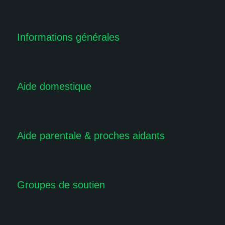
Informations générales
Aide domestique
Aide parentale & proches aidants
Groupes de soutien