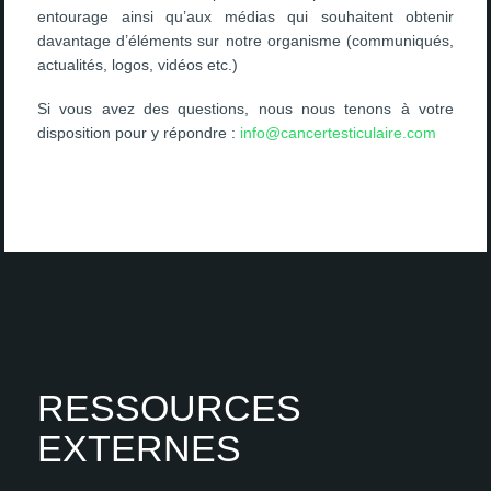
entourage ainsi qu’aux médias qui souhaitent obtenir
davantage d’éléments sur notre organisme (communiqués,
actualités, logos, vidéos etc.)
Si vous avez des questions, nous nous tenons à votre
disposition pour y répondre :
info@cancertesticulaire.com
RESSOURCES
EXTERNES