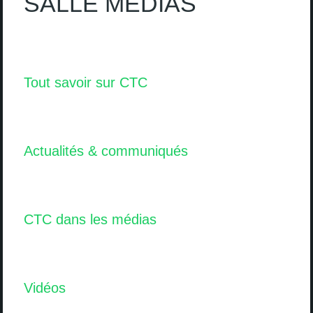
SALLE MÉDIAS
Tout savoir sur CTC
Actualités & communiqués
CTC dans les médias
Vidéos