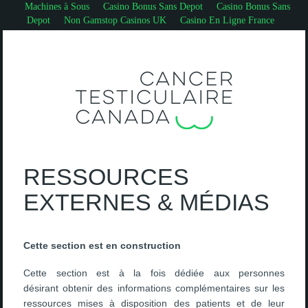
Machines à Sous
Casino Bonus Sans Depot
Casino Bonus Sans
Depot
Non Gamstop Casinos UK
Casino En Ligne France
RESSOURCES
EXTERNES & MÉDIAS
Cette section est en construction
Cette section est à la fois dédiée aux personnes
désirant obtenir des informations complémentaires sur les
ressources mises à disposition des patients et de leur